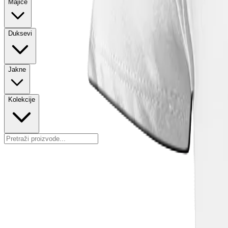
Majice
Duksevi
Jakne
Kolekcije