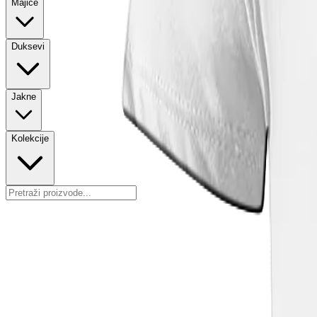
Majice
Duksevi
Jakne
Kolekcije