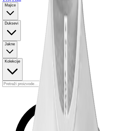
Majice
Duksevi
Jakne
Kolekcije