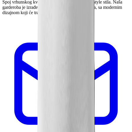
Spoj vrhunskog kvaliteta i autentičnog sport i lifestyle stila. Naša
garderoba je izrađena od najkvalitetnijih materijala, sa modernim
dizajnom koji će trajati.