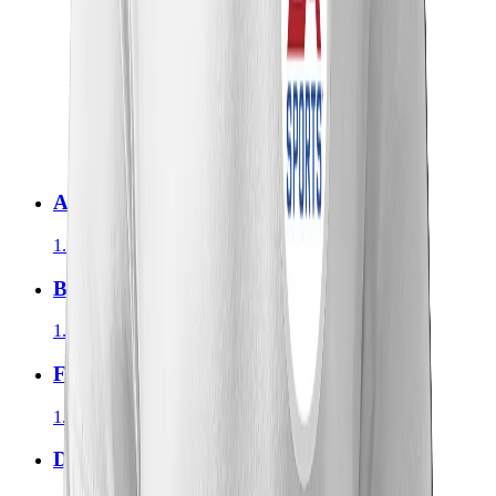
Assassins Creed Majica Grb
1.390,00
RSD
Brawl Stars Majica Grb
1.390,00
RSD
Fifa Majica Grb
1.390,00
RSD
Discord Majica Grb