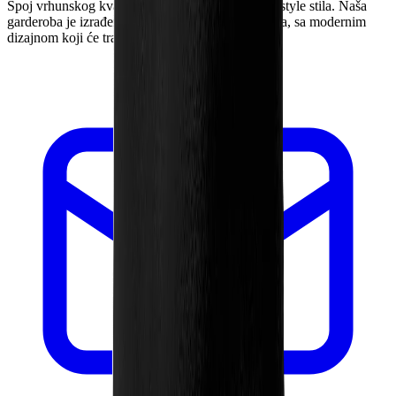
Spoj vrhunskog kvaliteta i autentičnog sport i lifestyle stila. Naša
garderoba je izrađena od najkvalitetnijih materijala, sa modernim
dizajnom koji će trajati.