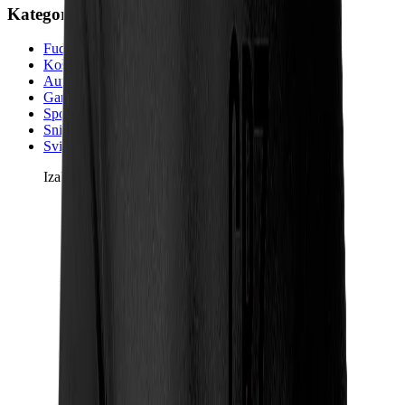
Kategorije
Fudbalski Dresovi
Košarkaške Majice
Auto Brendovi
Gaming & Filmovi
Sport Kompleti
Sniženja
Svi proizvodi
Izaberi kategoriju