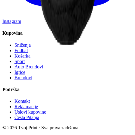
Instagram
Kupovina
Sniženja
Fudbal
Košarka
Sport
Auto Brendovi
Igrice
Brendovi
Podrška
Kontakt
Reklamacije
Uslovi kupovine
Česta Pitanja
©
2026
Tvoj Print · Sva prava zadržana