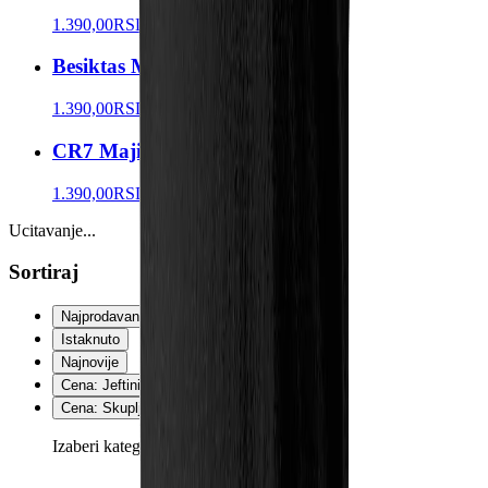
1.390,00
RSD
Besiktas Majica Grb
1.390,00
RSD
CR7 Majica Grb
1.390,00
RSD
Ucitavanje...
Sortiraj
Najprodavanije
Istaknuto
Najnovije
Cena: Jeftinije
Cena: Skuplje
Izaberi kategoriju