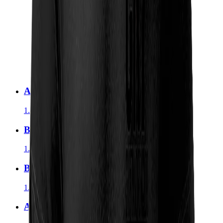
Atalanta Majica Grb
1.390,00
RSD
BVB Majica Grb
1.390,00
RSD
Barcelona Majica Grb
1.390,00
RSD
Arsenal Majica Grb