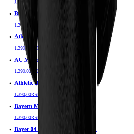
1.390,00
RSD
Basel Majica Grb
1.390,00
RSD
Atletico Madrid Majica Grb
1.390,00
RSD
AC Milan Majica Grb
1.390,00
RSD
Athletic Bilbao Majica Grb
1.390,00
RSD
Bayern Munchen Majica Grb
1.390,00
RSD
Bayer 04 Leverkusen Majica Grb